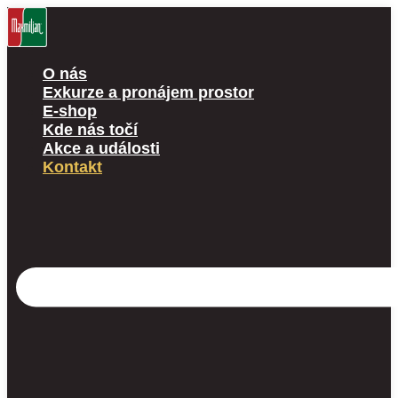
Přejít
k
obsahu
O nás
Exkurze a pronájem prostor
E-shop
Kde nás točí
Akce a události
Kontakt